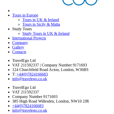
Tours in Europe
Tours in UK & Ireland
Tours in Sicily & Malta
Study Tours
Study Tours in UK & Ireland
International Projects
Company
Gallery
Contacts
TravelEgo Ltd
VAT 211592337 | Company Number 9171693
124 Churchfield Road Acton, London, W36BS
T:
+44(0)7824166683­
info@travelego.co.uk
TravelEgo Ltd
VAT 211592337
Company Number 9171693
385 High Road Willesden, London, NW10 2JR
+44(0)7824166683­
info@travelego.co.uk