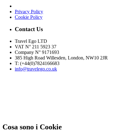
Privacy Policy
Cookie Policy
Contact Us
Travel Ego LTD
VAT N° 211 5923 37
Company N° 9171693
385 High Road Willesden, London, NW10 2JR
T: (+44(0)7824166683­
info@travelego.co.uk
This site uses cookies and similar
technologies.
If you not change browser settings, you agree to it.
Learn more
I understand
Cosa sono i Cookie