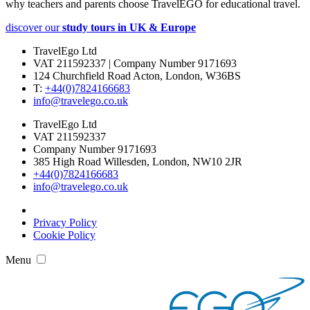
why teachers and parents choose TravelEGO for educational travel.
discover our
study tours in UK & Europe
TravelEgo Ltd
VAT 211592337 | Company Number 9171693
124 Churchfield Road Acton, London, W36BS
T:
+44(0)7824166683­
info@travelego.co.uk
TravelEgo Ltd
VAT 211592337
Company Number 9171693
385 High Road Willesden, London, NW10 2JR
+44(0)7824166683­
info@travelego.co.uk
Privacy Policy
Cookie Policy
Menu